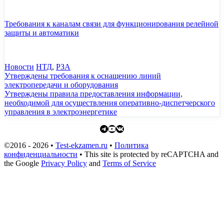
Требования к каналам связи для функционирования релейной
защиты и автоматики
Рубрики
Метки
Новости
НТД
,
РЗА
Утверждены требования к оснащению линий
электропередачи и оборудования
Утверждены правила предоставления информации,
необходимой для осуществления оперативно-диспетчерского
управления в электроэнергетике
Telegram
YouTube
ВКонтакте
©2016 - 2026 •
Test-ekzamen.ru
•
Политика
конфиденциальности
• This site is protected by reCAPTCHA and
the Google
Privacy Policy
and
Terms of Service