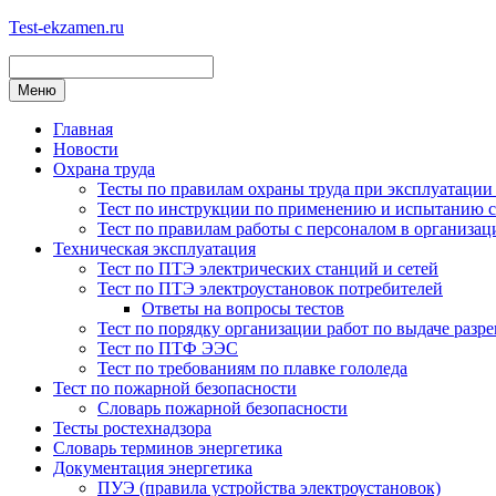
Перейти
Test-ekzamen.ru
к
содержимому
Меню
Главная
Новости
Охрана труда
Тесты по правилам охраны труда при эксплуатации
Тест по инструкции по применению и испытанию с
Тест по правилам работы с персоналом в организац
Техническая эксплуатация
Тест по ПТЭ электрических станций и сетей
Тест по ПТЭ электроустановок потребителей
Ответы на вопросы тестов
Тест по порядку организации работ по выдаче разр
Тест по ПТФ ЭЭС
Тест по требованиям по плавке гололеда
Тест по пожарной безопасности
Словарь пожарной безопасности
Тесты ростехнадзора
Словарь терминов энергетика
Документация энергетика
ПУЭ (правила устройства электроустановок)