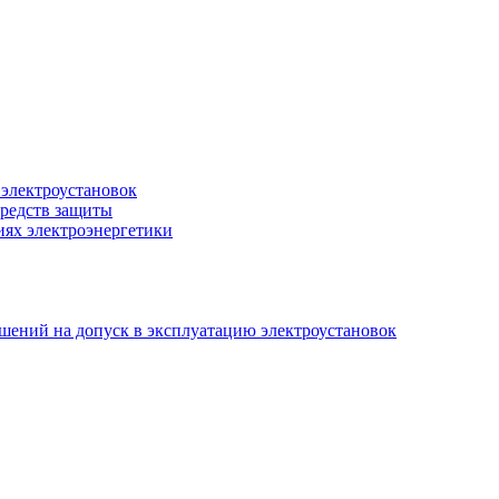
 электроустановок
редств защиты
иях электроэнергетики
ешений на допуск в эксплуатацию электроустановок