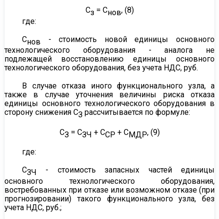
С
= С
, (8)
з
нов
где:
С
- стоимость новой единицы основного
нов
технологического оборудования - аналога не
подлежащей восстановлению единицы основного
технологического оборудования, без учета НДС, руб.
В случае отказа иного функционального узла, а
также в случае уточнения величины риска отказа
единицы основного технологического оборудования в
сторону снижения С
рассчитывается по формуле:
З
С
= С
+ С
+ С
, (9)
З
ЗЧ
СР
МДР
где:
С
- стоимость запасных частей единицы
ЗЧ
основного технологического оборудования,
востребованных при отказе или возможном отказе (при
прогнозировании) такого функционального узла, без
учета НДС, руб.;