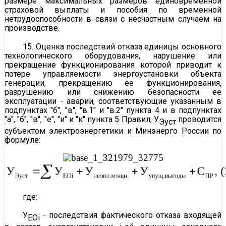
размере максимальных размеров единовременной
страховой выплаты и пособия по временной
нетрудоспособности в связи с несчастным случаем на
производстве.
15. Оценка последствий отказа единицы основного
технологического оборудования, нарушение или
прекращение функционирования которой приводит к
потере управляемости энергоустановки объекта
генерации, прекращению ее функционирования,
разрушению или снижению безопасности ее
эксплуатации - аварии, соответствующие указанным в
подпунктах "б", "в", "в.1" и "в.2" пункта 4 и в подпунктах
"а", "б", "в", "е", "и" и "к" пункта 5
Правил, У
проводится
Эуст
субъектом электроэнергетики и Минэнерго России по
формуле:
где:
У
- последствия фактического отказа входящей
ЕОi