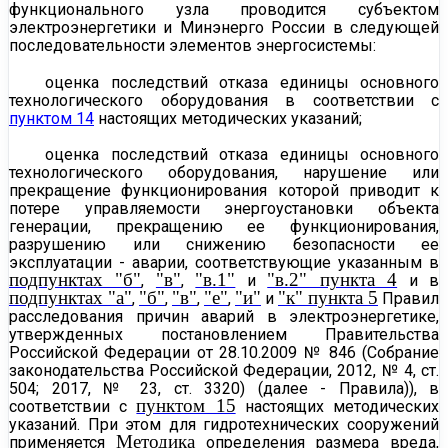
функционального узла проводится субъектом
электроэнергетики и Минэнерго России в следующей
последовательности элементов энергосистемы:
оценка последствий отказа единицы основного
технологического оборудования в соответствии с
пунктом 14
настоящих методических указаний;
оценка последствий отказа единицы основного
технологического
оборудования, нарушение или
прекращение функционирования которой приводит к
потере управляемости энергоустановки объекта
генерации, прекращению ее функционирования,
разрушению или снижению безопасности ее
эксплуатации - аварии, соответствующие указанным в
подпунктах "б"
"в"
"в.1"
"в.2" пункта 4
,
,
и
и в
подпунктах "а"
"б"
"в"
"е"
"и"
"к" пункта 5
,
,
,
,
и
Правил
расследования причин аварий в электроэнергетике,
утвержденных постановлением Правительства
Российской Федерации от 28.10.2009 № 846 (Собрание
законодательства Российской Федерации, 2012, № 4, ст.
504; 2017, № 23, ст. 3320) (далее - Правила)), в
пунктом 15
соответствии с
настоящих методических
указаний. При этом для гидротехнических сооружений
Методика
применяется
определения размера вреда,