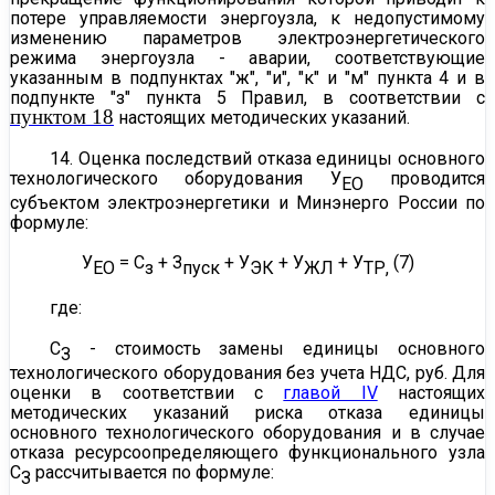
потере управляемости энергоузла, к недопустимому
изменению параметров электроэнергетического
режима энергоузла - аварии, соответствующие
указанным в подпунктах "ж", "и", "к" и "м" пункта 4 и в
подпункте "з" пункта 5 Правил, в соответствии с
пунктом 18
настоящих методических указаний.
14. Оценка последствий отказа единицы основного
технологического оборудования У
проводится
ЕО
субъектом электроэнергетики и Минэнерго России по
формуле:
У
= С
+ З
+ У
+ У
+ У
(7)
ЕО
з
пуск
ЭК
ЖЛ
ТР,
где:
С
- стоимость замены единицы основного
З
технологического оборудования без учета НДС, руб. Для
оценки в соответствии с
главой IV
настоящих
методических указаний риска отказа единицы
основного технологического оборудования и в случае
отказа ресурсоопределяющего функционального узла
С
рассчитывается по формуле:
З