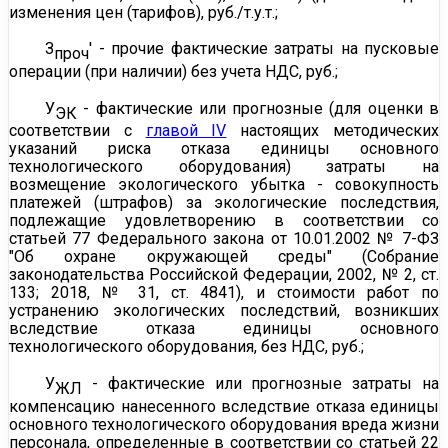
изменения цен (тарифов), руб./т.у.т.;
З
' - прочие фактические затраты на пусковые
проч
операции (при наличии) без учета НДС, руб.;
У
- фактические или прогнозные (для оценки в
ЭК
соответствии с
главой IV
настоящих методических
указаний риска отказа единицы основного
технологического оборудования) затраты на
возмещение экологического убытка - совокупность
платежей (штрафов) за экологические последствия,
подлежащие удовлетворению в соответствии со
статьей 77
Федерального закона от 10.01.2002 № 7-ФЗ
"Об охране окружающей среды" (Собрание
законодательства Российской Федерации, 2002, № 2, ст.
133; 2018, № 31, ст. 4841), и стоимости работ по
устранению экологических последствий, возникших
вследствие отказа единицы основного
технологического оборудования, без НДС, руб.;
У
- фактические или прогнозные затраты на
ЖЛ
компенсацию нанесенного вследствие отказа единицы
основного технологического оборудования вреда жизни
персонала, определенные в соответствии со
статьей 22