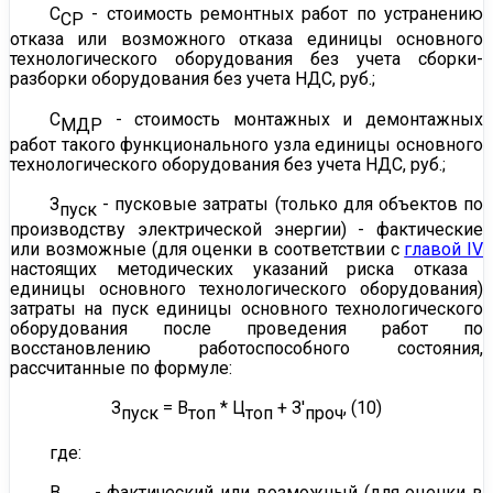
С
- стоимость ремонтных работ по устранению
СР
отказа или возможного отказа единицы основного
технологического оборудования без учета сборки-
разборки оборудования без учета НДС, руб.;
С
- стоимость монтажных и демонтажных
МДР
работ такого функционального узла единицы основного
технологического оборудования без учета НДС, руб.;
З
- пусковые затраты (только для объектов по
пуск
производству электрической энергии) - фактические
или возможные (для оценки в соответствии с
главой IV
настоящих методических указаний риска отказа
единицы основного технологического оборудования)
затраты на пуск единицы основного технологического
оборудования после проведения работ по
восстановлению работоспособного состояния,
рассчитанные по формуле:
З
= В
* Ц
+ З'
, (10)
пуск
топ
топ
проч
где:
В
- фактический или возможный (для оценки в